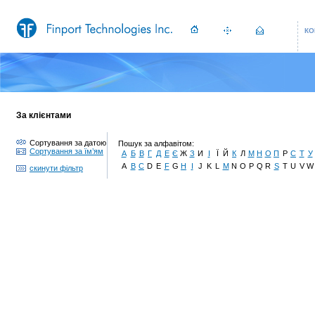
КО
За клієнтами
Сортування за датою
Пошук за алфавітом:
Сортування за їм’ям
А
Б
В
Г
Д
Е
Є
Ж
З
И
І
Ї
Й
К
Л
М
Н
О
П
Р
С
Т
У
A
B
C
D
E
F
G
H
I
J
K
L
M
N
O
P
Q
R
S
T
U
V
W
скинути фільтр