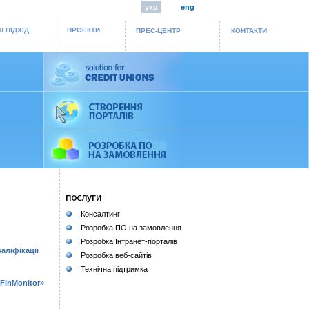
укр
eng
 ПІДХІД
ПРОЕКТИ
ПРЕС-ЦЕНТР
КОНТАКТИ
Консалтинг
Розробка ПО на замовлення
Розробка Інтранет-порталів
аліфікації
Розробка веб-сайтів
Технічна підтримка
FinMonitor»