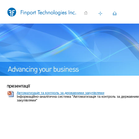
Автоматизація та контроль за державними закупівлями
Інформаційно-аналітична система "Автоматизація та контроль за державним
закупівлями"