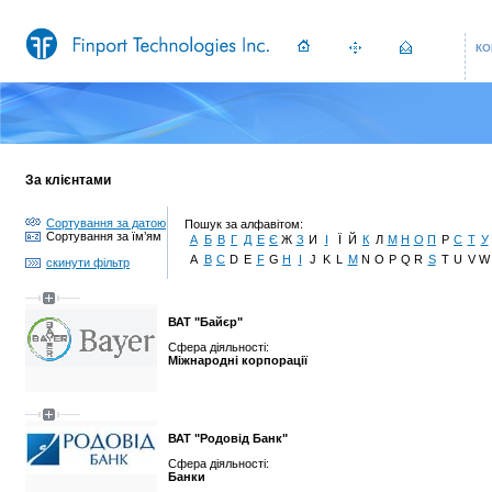
КО
За клієнтами
Сортування за датою
Пошук за алфавітом:
Сортування за їм’ям
А
Б
В
Г
Д
Е
Є
Ж
З
И
І
Ї
Й
К
Л
М
Н
О
П
Р
С
Т
У
A
B
C
D
E
F
G
H
I
J
K
L
M
N
O
P
Q
R
S
T
U
V
W
скинути фільтр
ВАТ "Байєр"
Сфера діяльності:
Міжнародні корпорації
ВАТ "Родовід Банк"
Сфера діяльності:
Банки