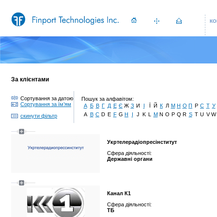
КО
За клієнтами
Сортування за датою
Пошук за алфавітом:
Сортування за їм’ям
А
Б
В
Г
Д
Е
Є
Ж
З
И
І
Ї
Й
К
Л
М
Н
О
П
Р
С
Т
У
A
B
C
D
E
F
G
H
I
J
K
L
M
N
O
P
Q
R
S
T
U
V
W
скинути фільтр
Укртелерадіопресінститут
Сфера діяльності:
Державні органи
Канал К1
Сфера діяльності:
ТБ