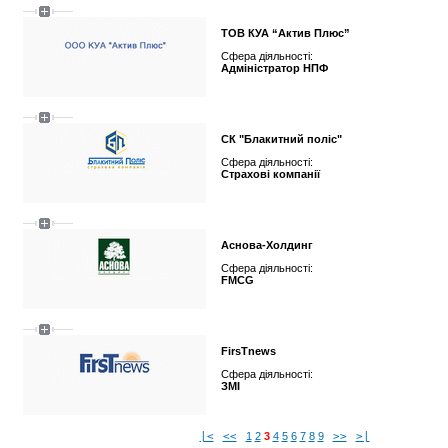
ТОВ КУА “Актив Плюс”
Сфера діяльності:
Адміністратор НПФ
СК "Блакитний поліс"
Сфера діяльності:
Страхові компанії
Аснова-Холдинг
Сфера діяльності:
FMCG
FirsTnews
Сфера діяльності:
ЗМІ
|<
<<
1
2
3
4
5
6
7
8
9
>>
>|