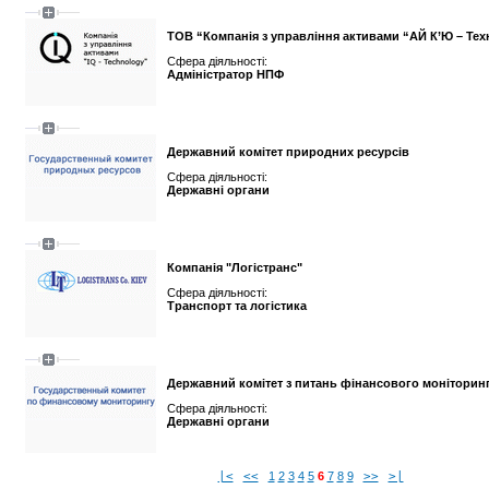
ТОВ “Компанія з управління активами “АЙ К’Ю – Те
Сфера діяльності:
Адміністратор НПФ
Державний комітет природних ресурсів
Сфера діяльності:
Державні органи
Компанія "Логістранс"
Сфера діяльності:
Транспорт та логістика
Державний комітет з питань фінансового моніторин
Сфера діяльності:
Державні органи
|<
<<
1
2
3
4
5
6
7
8
9
>>
>|