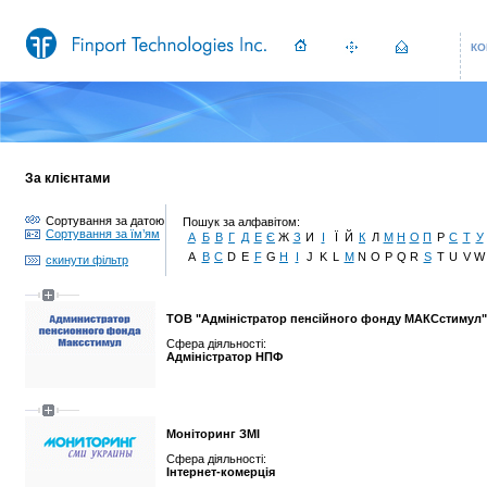
КО
За клієнтами
Сортування за датою
Пошук за алфавітом:
Сортування за їм’ям
А
Б
В
Г
Д
Е
Є
Ж
З
И
І
Ї
Й
К
Л
М
Н
О
П
Р
С
Т
У
A
B
C
D
E
F
G
H
I
J
K
L
M
N
O
P
Q
R
S
T
U
V
W
скинути фільтр
ТОВ "Адміністратор пенсійного фонду МАКСстимул"
Сфера діяльності:
Адміністратор НПФ
Моніторинг ЗМІ
Сфера діяльності:
Інтернет-комерція