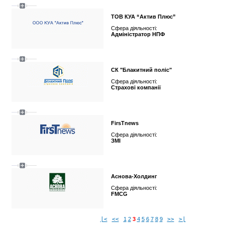
ТОВ КУА “Актив Плюс”
Сфера діяльності:
Адміністратор НПФ
СК "Блакитний поліс"
Сфера діяльності:
Страхові компанії
FirsTnews
Сфера діяльності:
ЗМІ
Аснова-Холдинг
Сфера діяльності:
FMCG
|<
<<
1
2
3
4
5
6
7
8
9
>>
>|