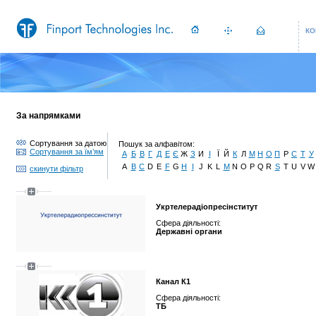
КО
За напрямками
Сортування за датою
Пошук за алфавітом:
Сортування за їм’ям
А
Б
В
Г
Д
Е
Є
Ж
З
И
І
Ї
Й
К
Л
М
Н
О
П
Р
С
Т
У
A
B
C
D
E
F
G
H
I
J
K
L
M
N
O
P
Q
R
S
T
U
V
W
скинути фільтр
Укртелерадіопресінститут
Сфера діяльності:
Державні органи
Канал К1
Сфера діяльності:
ТБ